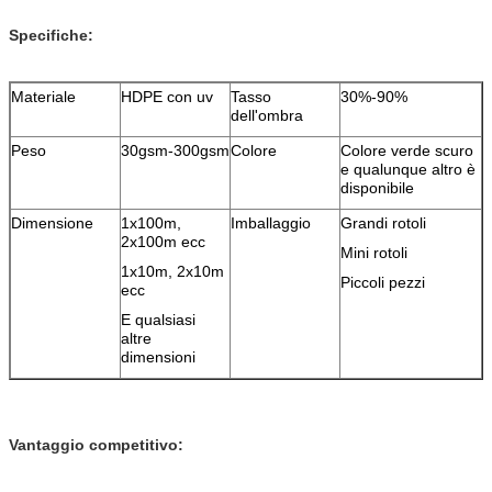
Specifiche:
Materiale
HDPE con uv
Tasso
30%-90%
dell'ombra
Peso
30gsm-300gsm
Colore
Colore verde scuro
e qualunque altro è
disponibile
Dimensione
1x100m,
Imballaggio
Grandi rotoli
2x100m ecc
Mini rotoli
1x10m, 2x10m
Piccoli pezzi
ecc
E qualsiasi
altre
dimensioni
Vantaggio competitivo: