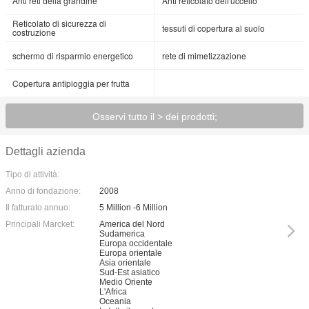
Anti reti della grandine
Anti reticolato dell'uccello
Reticolato di sicurezza di
tessuti di copertura al suolo
costruzione
schermo di risparmio energetico
rete di mimetizzazione
Copertura antipioggia per frutta
Osservi tutto il > dei prodotti;
Dettagli azienda
Tipo di attività:
Anno di fondazione:
2008
Il fatturato annuo:
5 Million -6 Million
Principali Marcket:
America del Nord
Sudamerica
Europa occidentale
Europa orientale
Asia orientale
Sud-Est asiatico
Medio Oriente
L'Africa
Oceania