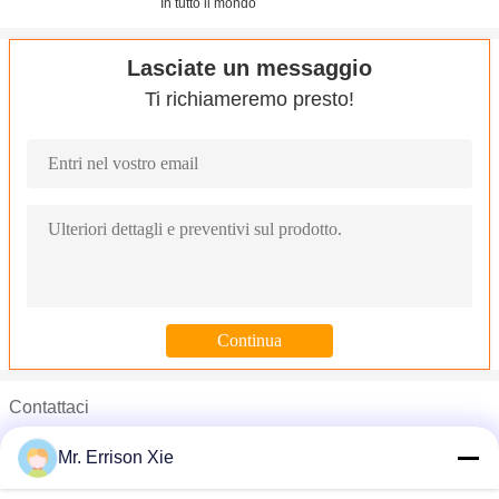
In tutto il mondo
Lasciate un messaggio
Ti richiameremo presto!
Contattaci
Oliva gialla dell'HDPE che raccoglie le reti 55gsm per la raccolta d
Mr. Errison Xie
Mr. Errison Xie
Rete dell'ombra del balcone dell'HDPE con la striscia di colore per 
Telefono :
0086-519-85267756
30gsm - rete dell'ombra di agricoltura 300gsm, reticolato agricol