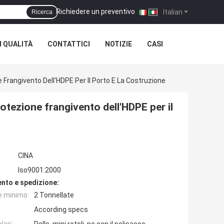
Richiedere un preventivo
|
Italian
Ricerca
 QUALITÀ
CONTATTICI
NOTIZIE
CASI
 Frangivento Dell'HDPE Per Il Porto E La Costruzione
rotezione frangivento dell'HDPE per il
CINA
Iso9001:2000
nto e spedizione:
e minimo:
2 Tonnellate
According specs