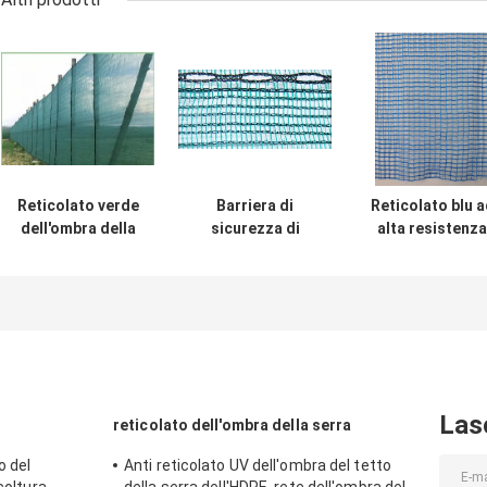
Reticolato verde
Barriera di
Reticolato blu a
dell'ombra della
sicurezza di
alta resistenza
protezione
plastica verde
della protezion
frangivento
scuro del
frangivento
dell'HDPE, anti
reticolato
dell'HDPE per il
rete del vento con
dell'ombra della
porto, strada
resistente UV
protezione
principale
frangivento per
agricoltura
Las
reticolato dell'ombra della serra
o del
Anti reticolato UV dell'ombra del tetto