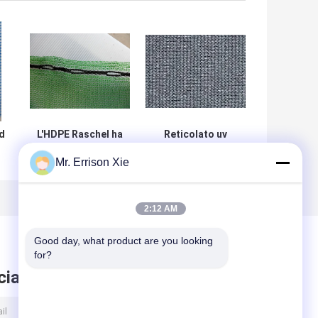
d
L'HDPE Raschel ha
Reticolato uv
tricottato la rete
dell'ombra della
Mr. Errison Xie
e
della protezione
protezione
frangivento/anti
frangivento
rete del vento per
dell'HDPE grigio
il porto, strada
per proteggere
2:12 AM
principale
costruzione e le
piante
Good day, what product are you looking 
for?
ciare messaggio