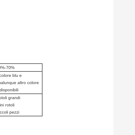
0%-70%
 colore blu e
alunque altro colore
disponibili
toli grandi
ni rotoli
ccoli pezzi