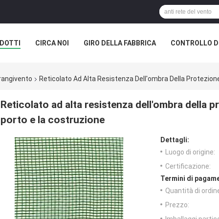
DOTTI
CIRCA NOI
GIRO DELLA FABBRICA
CONTROLLO DI
frangivento
Reticolato Ad Alta Resistenza Dell'ombra Della Protezione
Reticolato ad alta resistenza dell'ombra della p
porto e la costruzione
Dettagli:
Luogo di origine:
Certificazione:
Termini di pagame
Quantità di ordin
Prezzo: