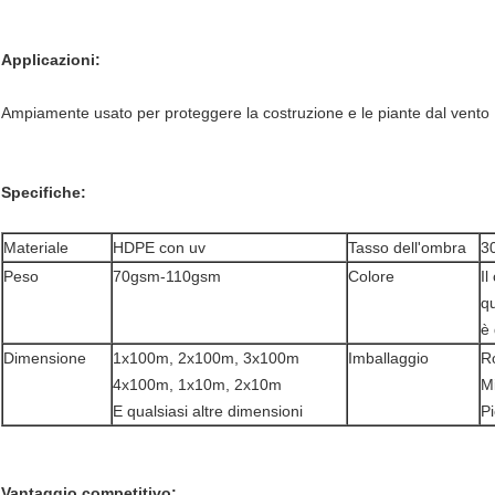
Applicazioni:
Ampiamente usato per proteggere la costruzione e le piante dal vento
Specifiche:
Materiale
HDPE con uv
Tasso dell'ombra
3
Peso
70gsm-110gsm
Colore
Il
qu
è 
Dimensione
1x100m, 2x100m, 3x100m
Imballaggio
Ro
4x100m, 1x10m, 2x10m
Mi
E qualsiasi altre dimensioni
Pi
Vantaggio competitivo: