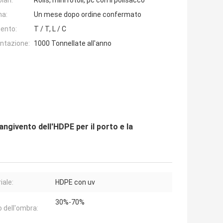
lari:
Rolls, mini rotoli, pc con il polisacco
na:
Un mese dopo ordine confermato
ento:
T / T, L / C
entazione:
1000 Tonnellate all'anno
angivento dell'HDPE per il porto e la
iale:
HDPE con uv
30%-70%
 dell'ombra: