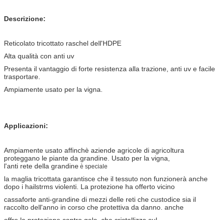
Descrizione:
Reticolato tricottato raschel dell'HDPE
Alta qualità con anti uv
Presenta il vantaggio di forte resistenza alla trazione, anti uv e facile
trasportare.
Ampiamente usato per la vigna.
Applicazioni:
Ampiamente usato affinchè aziende agricole di agricoltura
proteggano le piante da grandine.
Usato per la vigna,
l'anti rete della grandine
è speciale
la maglia tricottata garantisce che il tessuto non funzionerà anche
dopo i hailstrms violenti.
La protezione ha offerto vicino
cassaforte anti-grandine
di mezzi delle reti che custodice sia il
raccolto dell'anno in corso che protettiva
da danno. anche
offre la protezione contro gelo, che cristallizza sul