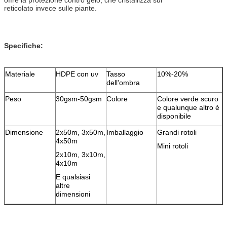
reticolato invece sulle piante.
Specifiche:
Materiale
HDPE con uv
Tasso
10%-20%
dell'ombra
Peso
30gsm-50gsm
Colore
Colore verde scuro
e qualunque altro è
disponibile
Dimensione
2x50m, 3x50m,
Imballaggio
Grandi rotoli
4x50m
Mini rotoli
2x10m, 3x10m,
4x10m
E qualsiasi
altre
dimensioni