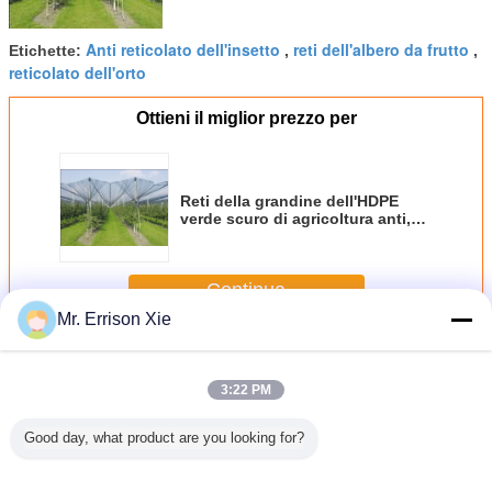
Anti reticolato dell'insetto
reti dell'albero da frutto
Etichette:
,
,
reticolato dell'orto
Ottieni il miglior prezzo per
Reti della grandine dell'HDPE
verde scuro di agricoltura anti,
tasso dell'ombra di 20% - di 10%
Continua
Mr. Errison Xie
Anti reti della grandine
Più
3:22 PM
Good day, what product are you looking for?
ti della
Poti l'anti rete di
Anti reti della
Anti reticolato
Anti reti
per l'uva
protezione
grandine della
dell'uccello
grandin