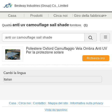
Bestway Industries (Group) Co., Limited
Casa
Prodotti
Circa noi
Giro della fabbrica
>>
anti uv camouflage sail shade
Qualità
fornitore.
(1)
Poliestere Oxford Camuffaggio Vela Ombra Anti UV
Per la protezione solare
Richiesta ora
Cambi la lingua
Italian
Casa
|
Circa noi
|
Contattici
|
Mappa del sito
|
Informativa sulla privacy
Vista da tavolino