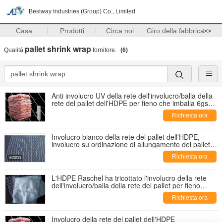
Bestway Industries (Group) Co., Limited
Casa
Prodotti
Circa noi
Giro della fabbrica
>>
pallet shrink wrap
Qualità
fornitore.
(6)
Anti involucro UV della rete dell'involucro/balla della
rete del pallet dell'HDPE per fieno che imballa 6gsm
- 12gsm
Richiesta ora
Involucro bianco della rete del pallet dell'HDPE,
involucro su ordinazione di allungamento del pallet
per agricoltura
Richiesta ora
L'HDPE Raschel ha tricottato l'involucro della rete
dell'involucro/balla della rete del pallet per fieno
d'imballaggio
Richiesta ora
Involucro della rete del pallet dell'HDPE