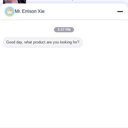
Richiesta ora
Mr. Errison Xie
Baggs di plastica rosso che cattura con la rete
l'involucro 18gsm-45gsm di allungamento del pallet
di Tomoto Baggs
3:37 PM
Richiesta ora
Good day, what product are you looking for?
Raschel ha tricottato l'involucro di plastica del pallet
del reticolato di allungamento per il fieno
dell'imballaggio dell'azienda agricola
Richiesta ora
Cambi la lingua
Italian
Casa
|
Circa noi
|
Contattici
|
Mappa del sito
|
Informativa sulla privacy
Vista da tavolino
Copyright © 2013 - 2025 Bestway Industries (Group) Co., Limited.
All rights reserved.