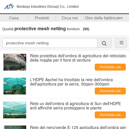
Bestway Industries (Group) Co., Limited
Casa
Prodotti
Circa noi
Giro della fabbrica
>>
protective mesh netting
Qualità
fornitore.
(98)
Rete protettiva dell'ombra di agricoltura del reticolato
della maglia per il fiore di verdure
Richiesta ora
L'HDPE Aschel ha tricottato la rete dell'ombra
dell'agricoltura per la serra, 30gsm-300gsm
Richiesta ora
Rete uv dell'ombra di agricoltura di Sun dell'HDPE
anti affinchè serra proteggano le piante
Richiesta ora
Rete del nero/verde E-125 agricoltura dell'ombra per