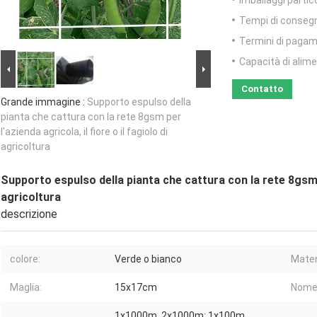
Imballaggi partico
Tempi di conseg
Termini di pagam
Capacità di alim
Contatto
Grande immagine :
Supporto espulso della
pianta che cattura con la rete 8gsm per
l'azienda agricola, il fiore o il fagiolo di
agricoltura
Supporto espulso della pianta che cattura con la rete 8gsm per
agricoltura
descrizione
colore:
Verde o bianco
Mater
Maglia:
15x17cm
Nome 
1x1000m, 2x1000m; 1x100m,