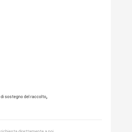
,
 di sostegno del raccolto
a richiesta direttamente a noi