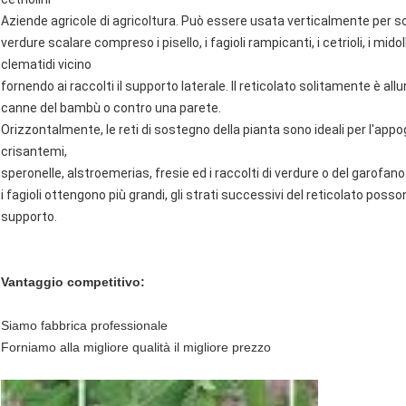
Aziende agricole di agricoltura. Può essere usata verticalmente per so
verdure scalare compreso i pisello, i fagioli rampicanti, i cetrioli, i midolli,
clematidi vicino
fornendo ai raccolti il supporto laterale. Il reticolato solitamente è a
canne del bambù o contro una parete.
Orizzontalmente, le reti di sostegno della pianta sono ideali per l'app
crisantemi,
speronelle, alstroemerias, fresie ed i raccolti di verdure o del garofano 
i fagioli ottengono più grandi, gli strati successivi del reticolato posso
supporto.
Vantaggio competitivo:
Siamo fabbrica professionale
Forniamo alla migliore qualità il migliore prezzo