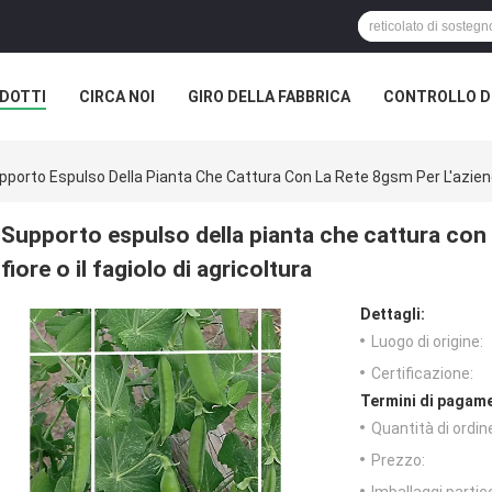
DOTTI
CIRCA NOI
GIRO DELLA FABBRICA
CONTROLLO DI
pporto Espulso Della Pianta Che Cattura Con La Rete 8gsm Per L'azienda A
Supporto espulso della pianta che cattura con la
fiore o il fagiolo di agricoltura
Dettagli:
Luogo di origine:
Certificazione:
Termini di pagame
Quantità di ordin
Prezzo: