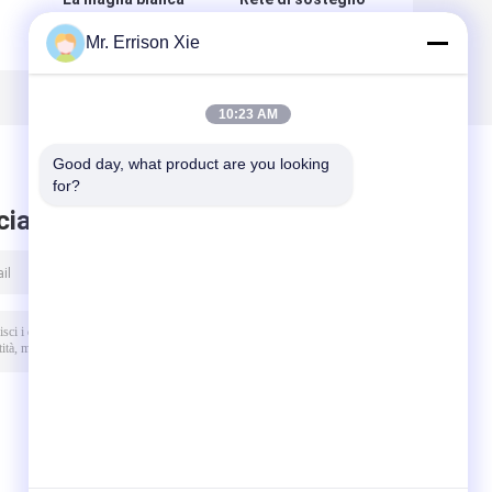
del reticolato di
della pianta
Mr. Errison Xie
sostegno della
verde/HDPE netto
,
pianta per il
con uv, maglia di
di
pisello/fagiolo,
agricoltura di
HDPE ha espulso
15x17cm
10:23 AM
reticolato
Good day, what product are you looking 
for?
ciare messaggio