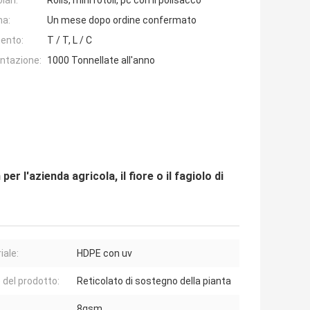
lari:
Rolls, mini rotoli, pc con il polisacco
na:
Un mese dopo ordine confermato
ento:
T / T, L / C
entazione:
1000 Tonnellate all'anno
 l'azienda agricola, il fiore o il fagiolo di
iale:
HDPE con uv
del prodotto:
Reticolato di sostegno della pianta
8gsm