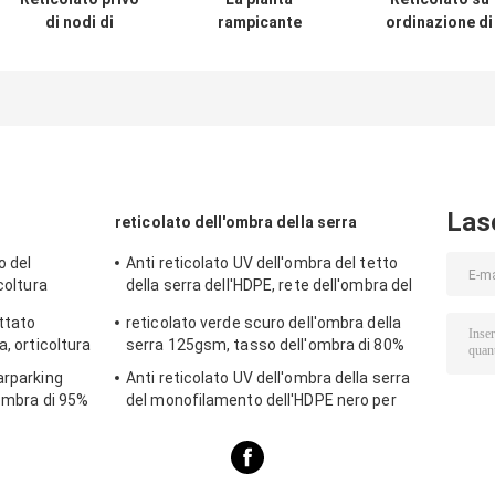
di nodi di
rampicante
ordinazione di
sostegno della
sostiene la rete
sostegno della
pianta dell'HDPE,
verde/bianco per
pianta dell'HDPE
anti rete UV del
la serra, giardino
rete di verdure 
cetriolo di
sostegno per il
agricoltura
legume
Las
reticolato dell'ombra della serra
o del
Anti reticolato UV dell'ombra del tetto
coltura
della serra dell'HDPE, rete dell'ombra del
polietilene
ottato
reticolato verde scuro dell'ombra della
a, orticoltura
serra 125gsm, tasso dell'ombra di 80%
arparking
Anti reticolato UV dell'ombra della serra
'ombra di 95%
del monofilamento dell'HDPE nero per
all'aperto