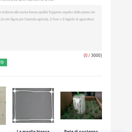
(
0
/ 3000)
La maglia bianca
Rete di sostegno