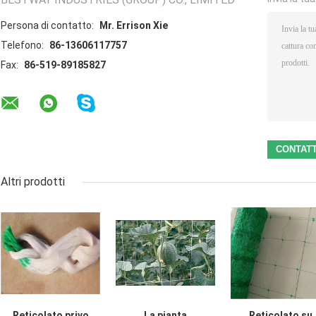
Persona di contatto:
Mr. Errison Xie
Telefono:
86-13606117757
Fax:
86-519-89185827
Altri prodotti
Reticolato privo
La pianta
Reticolato su