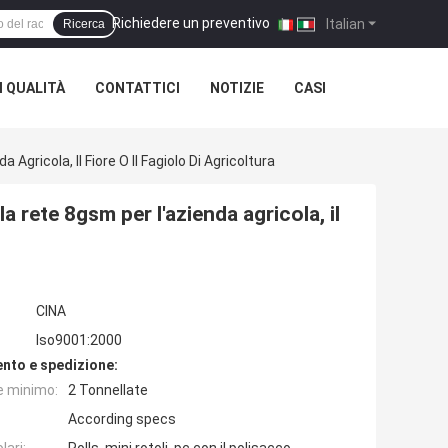
Richiedere un preventivo
|
Italian
Ricerca
 QUALITÀ
CONTATTICI
NOTIZIE
CASI
gricola, Il Fiore O Il Fagiolo Di Agricoltura
 rete 8gsm per l'azienda agricola, il
CINA
Iso9001:2000
nto e spedizione:
e minimo:
2 Tonnellate
According specs