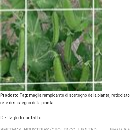
,
Prodotto Tag:
maglia rampicante di sostegno della pianta
reticolato
rete di sostegno della pianta
Dettagli di contatto
BESTWAY INDUSTRIES (GROUP) CO., LIMITED
Invia la tu