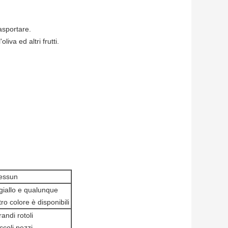
rasportare.
iva ed altri frutti.
essun
 giallo e qualunque
tro colore è disponibili
andi rotoli
ccoli pezzi