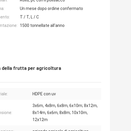
lari:
Rolls, pc con il polisacco
na:
Un mese dopo ordine confermato
ento:
T / T, L / C
entazione:
1500 tonnellate all'anno
 della frutta per agricoltura
iale:
HDPE con uv
3x6m, 4x8m, 6x8m, 6x10m; 8x12m,
sione:
8x14m, 6x6m, 8x8m; 10x10m,
12x12m