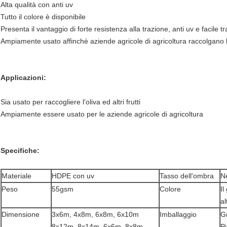
Alta qualità con anti uv
Tutto il colore è disponibile
Presenta il vantaggio di forte resistenza alla trazione, anti uv e facile t
Ampiamente usato affinchè aziende agricole di agricoltura raccolgano l'ol
Applicazioni:
Sia usato per raccogliere l'oliva ed altri frutti
Ampiamente essere usato per le aziende agricole di agricoltura
Specifiche:
Materiale
HDPE con uv
Tasso dell'ombra
N
Peso
55gsm
Colore
Il
al
Dimensione
3x6m, 4x8m, 6x8m, 6x10m
Imballaggio
Gr
8x12m, 8x14m, 6x6m, 8x8m
Pi