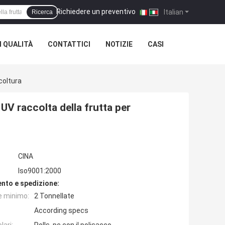
Richiedere un preventivo
|
Italian
Ricerca
 QUALITÀ
CONTATTICI
NOTIZIE
CASI
coltura
 UV raccolta della frutta per
CINA
Iso9001:2000
nto e spedizione:
e minimo:
2 Tonnellate
According specs