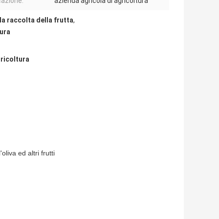
cazione:
azienda agricola di agricoltura
la raccolta della frutta
,
tura
gricoltura
iva ed altri frutti