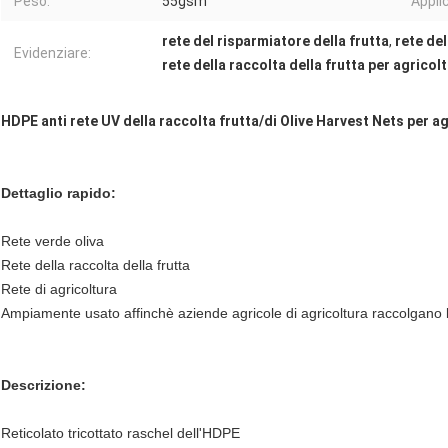
Peso:
55gsm
Appli
rete del risparmiatore della frutta
,
rete del
Evidenziare:
rete della raccolta della frutta per agricol
HDPE anti rete UV della raccolta frutta/di Olive Harvest Nets per a
Dettaglio rapido:
Rete verde oliva
Rete della raccolta della frutta
Rete di agricoltura
Ampiamente usato affinchè aziende agricole di agricoltura raccolgano l'ol
Descrizione:
Reticolato tricottato raschel dell'HDPE