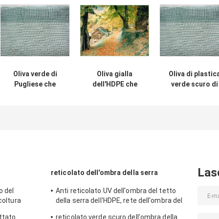
Oliva verde di
Oliva gialla
Oliva di plastic
Pugliese che
dell'HDPE che
verde scuro di
raccoglie le reti
raccoglie le reti
Antispina che
con 30gsm
55gsm per la
raccoglie l'HDP
resistente UV -
raccolta della
90gsm - 110gs
33gsm
frutta, su misura
delle reti
Las
reticolato dell'ombra della serra
o del
Anti reticolato UV dell'ombra del tetto
coltura
della serra dell'HDPE, rete dell'ombra del
polietilene
ottato
reticolato verde scuro dell'ombra della