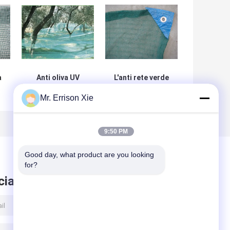
a
Anti oliva UV
L'anti rete verde
dell'HDPE che
uv dell'ombra
Mr. Errison Xie
raccoglie le reti,
dell'HDPE ha
E
frutta di
tricottato
m
agricoltura che
Raschel che
raccoglie rete
cattura con la
9:50 PM
rete 90gsm -
100gsm
Good day, what product are you looking 
for?
ciare messaggio