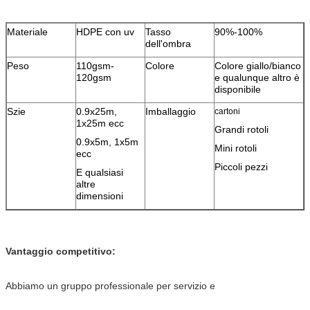
Materiale
HDPE con uv
Tasso
90%-100%
dell'ombra
Peso
110gsm-
Colore
Colore giallo/bianco
120gsm
e qualunque altro è
disponibile
Szie
0.9x25m,
Imballaggio
cartoni
1x25m ecc
Grandi rotoli
0.9x5m, 1x5m
Mini rotoli
ecc
Piccoli pezzi
E qualsiasi
altre
dimensioni
Vantaggio competitivo:
Abbiamo un gruppo professionale per servizio e