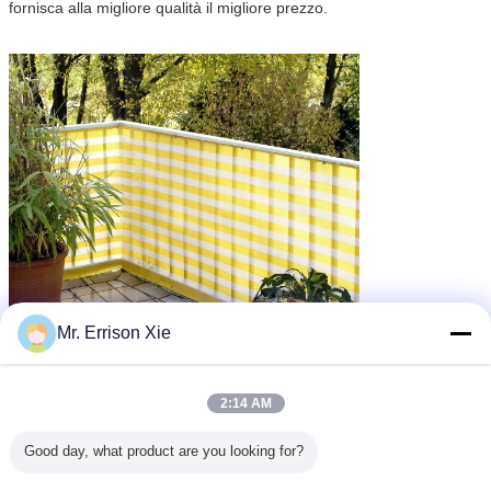
fornisca alla migliore qualità il migliore prezzo.
agro rete dell'ombra
rete dell'ombra della serra
Mr. Errison Xie
Etichette:
,
,
reticolato di plastica della maglia
Ottieni il miglior prezzo per
2:14 AM
Good day, what product are you looking for?
Anti rete uv gialla e bianca