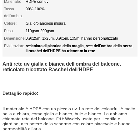
Materiale:
HDPE con uv
Tasso
90%-100%
dell'ombra:
Colore:
Giallo/bianco/su misura
Peso:
110gsm-200gsm
Dimensione:
0.9x25m, 1x25m, 0.9x5m, 1x5m, hanno personalizzato
reticolato di plastica della maglia
rete dell'ombra della serra
Evidenziare:
,
,
il raschel dell'HDPE ha tricottato la rete
Anti rete uv gialla e bianca dell'ombra del balcone,
reticolato tricottato Raschel dell'HDPE
Dettaglio rapido:
Il materiale è HDPE con un piccolo uv. La rete del colourfull è molto
bella e chiara, come giallo e bianco, bule e bianco. La abbiamo
chiamata rete del balcone.
Wwdely usato per il cortile e
Ed è
giardino,
alto potere dello schermo con colore piacevole e buona
permeabilità all'aria.